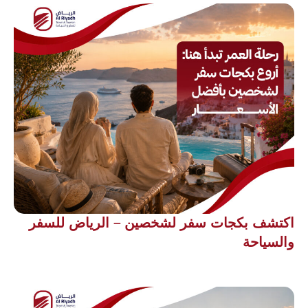
اكتشف بكجات سفر لشخصين – الرياض للسفر
والسياحة