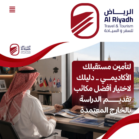
خطي
لى
لمحتوى