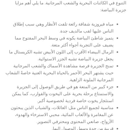
التنوع في الكائنات البحرية والشعب المرجانية. ما يلي أهم مزايا
جزيرة البياضة:
مياه فيروزية شفافة رائعة تلفت الأنظار وهي سبب إطلاق
الناس عليها لقب مالديف جدة.
يتميز شاطئ البياضة بكونه في وسط البحر المفتوح مما
يضيف على التجربة أجواء أكثر متعة.
الرمال البيضاء الأقرب إلى اللون الأبيض تشبه الكريستال ما
يجعل جزيرة البياضة تشبه الجزر الاستوائية.
تمنح الجزيرة فرصة مشاهدة الأسماك والشعب المرجانية
حيث يشتهر البحر الأحمر بالحياة البحرية الغنية خاصةً الشعاب
المرجانية الملونة الزاهية.
جزء كبير من المتعة هو في طريق الوصول إلى الجزيرة
والاستمتاع برحلة بحرية على اليخوت والقوارب، كما يمكن
استئجار يخوت خاصة فردية لخصوصية أكبر.
مناسبة لجميع الناس مثل: العائلات، والشباب الذين يبحثون
عن المغامرة والألعاب المائية، محبي الاسترخاء والهدوء،
الأزواج، صانعي المحتوى ومحترفي التصوير.
قريبة من جدة وسهل الوصول إليها.