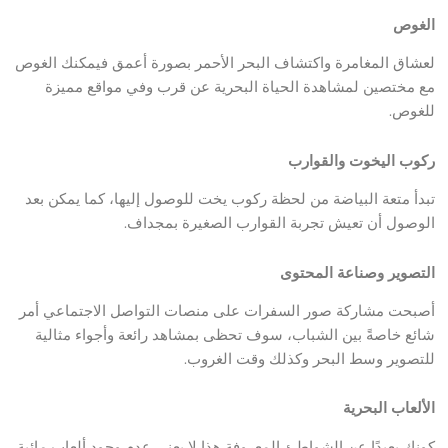
الغوص
لعشاق المغامرة واكتشاف البحر الأحمر بصورة أعمق فيمكنك الغوص
مع مختصين لمشاهدة الحياة البحرية عن قرب وفي مواقع مميزة
للغوص.
ركوب اليخوت والقوارب
تبدأ متعة البياضة من لحظة ركوب يخت للوصول إليها، كما يمكن بعد
الوصول أن تعيش تجربة القوارب الصغيرة بمجداف.
التصوير وصناعة المحتوى
أصبحت مشاركة صور السفرات على منصات التواصل الاجتماعي أمر
شائع خاصةً بين الشباب، سوف تحظى بمشاهد رائعة وأجواء مثالية
للتصوير وسط البحر وكذلك وقت الغروب.
الألعاب البحرية
كونك بعيدًا عن الشواطئ المعروفة هذا لا يعني عدم وجود ألعاب مائية