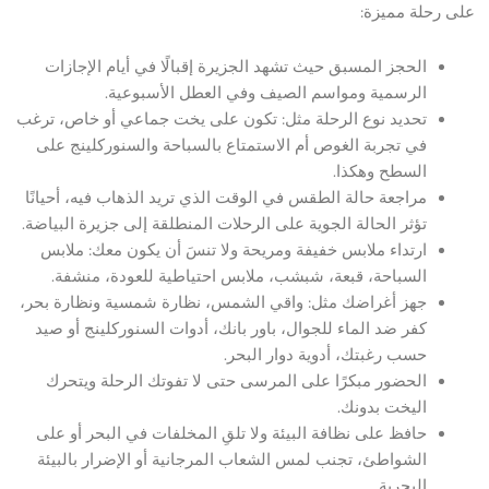
على رحلة مميزة:
الحجز المسبق حيث تشهد الجزيرة إقبالًا في أيام الإجازات
الرسمية ومواسم الصيف وفي العطل الأسبوعية.
تحديد نوع الرحلة مثل: تكون على يخت جماعي أو خاص، ترغب
في تجربة الغوص أم الاستمتاع بالسباحة والسنوركلينج على
السطح وهكذا.
مراجعة حالة الطقس في الوقت الذي تريد الذهاب فيه، أحيانًا
تؤثر الحالة الجوية على الرحلات المنطلقة إلى جزيرة البياضة.
ارتداء ملابس خفيفة ومريحة ولا تنسَ أن يكون معك: ملابس
السباحة، قبعة، شبشب، ملابس احتياطية للعودة، منشفة.
جهز أغراضك مثل: واقي الشمس، نظارة شمسية ونظارة بحر،
كفر ضد الماء للجوال، باور بانك، أدوات السنوركلينج أو صيد
حسب رغبتك، أدوية دوار البحر.
الحضور مبكرًا على المرسى حتى لا تفوتك الرحلة ويتحرك
اليخت بدونك.
حافظ على نظافة البيئة ولا تلقِ المخلفات في البحر أو على
الشواطئ، تجنب لمس الشعاب المرجانية أو الإضرار بالبيئة
البحرية.