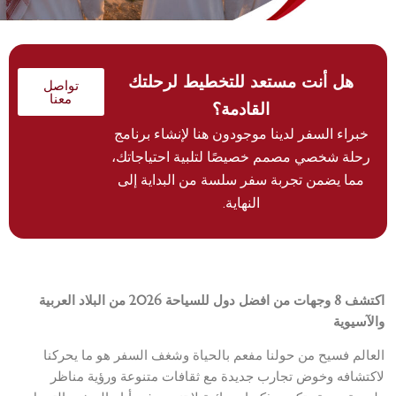
هل أنت مستعد للتخطيط لرحلتك
تواصل
معنا
القادمة؟
خبراء السفر لدينا موجودون هنا لإنشاء برنامج
رحلة شخصي مصمم خصيصًا لتلبية احتياجاتك،
مما يضمن تجربة سفر سلسة من البداية إلى
النهاية.
اكتشف 8 وجهات من افضل دول للسياحة 2026 من البلاد العربية
والآسيوية
العالم فسيح من حولنا مفعم بالحياة وشغف السفر هو ما يحركنا
لاكتشافه وخوض تجارب جديدة مع ثقافات متنوعة ورؤية مناظر