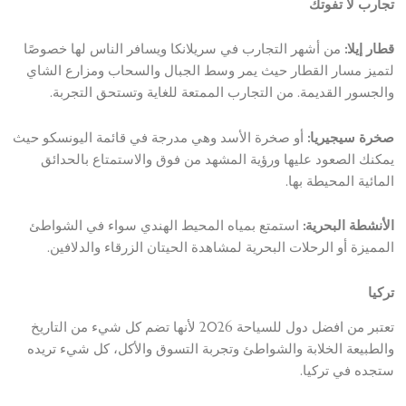
تجارب لا تفوتك
قطار إيلا:
من أشهر التجارب في سريلانكا ويسافر الناس لها خصوصًا
لتميز مسار القطار حيث يمر وسط الجبال والسحاب ومزارع الشاي
والجسور القديمة. من التجارب الممتعة للغاية وتستحق التجربة.
صخرة سيجيريا:
أو صخرة الأسد وهي مدرجة في قائمة اليونسكو حيث
يمكنك الصعود عليها ورؤية المشهد من فوق والاستمتاع بالحدائق
المائية المحيطة بها.
الأنشطة البحرية:
استمتع بمياه المحيط الهندي سواء في الشواطئ
المميزة أو الرحلات البحرية لمشاهدة الحيتان الزرقاء والدلافين.
تركيا
تعتبر من افضل دول للسياحة 2026 لأنها تضم كل شيء من التاريخ
والطبيعة الخلابة والشواطئ وتجربة التسوق والأكل، كل شيء تريده
ستجده في تركيا.