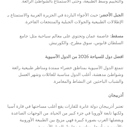
والتخييم وسط الطبيعة، وحتى الاستمتاع بالشواطئ الرائعة.
الجبل الأخضر:
حيث الأجواء الباردة في الجزيرة العربية والاستمتاع بـ
الإطلالات الطبيعية والجولات الجبلية والمنتجعات الفاخرة.
مسقط:
عاصمة عمان وتحتوي على معالم سياحية مثل: جامع
السلطان قابوس، سوق مطرح، والكورنيش.
افضل دول للسياحة 2026 من الدول الآسيوية
تتمتع الدول الآسيوية بمناطق خضراء ممتدة ومناظر طبيعية رائعة
وشواطئ مدهشة، أغلب الدول مناسبة للعائلات وشهر العسل
والشباب الباحثين عن النشاط والمغامرة.
أذربيجان
تعتبر أذربيجان دولة عابرة للقارات يقع أغلب مساحتها في قارة آسيا
ولكنها تابعة لأوروبا في جزء كبير من الحياة. من الوجهات الصاعدة
ويفضلها العرب بصورة كبيرة فهي مزيج بين الطبيعة الأوروبية
والآسيوية وبأسعار مناسبة مقارنةً بالدول الأوروبية.