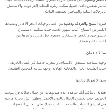
تتميز بطقس دافئ حينها. يمكنك زيارة المعابد الفرعونية والاستمتاع
بالرحلات النيلية والمناظر الطبيعية الهادئة.
شرم الشيخ والغردقة ودهب:
من أفضل وجهات البحر الأحمر ويقصدها
الكثير من السياح أغلب شهور السنة. حيث يمكنك الاستمتاع
بالشواطئ والغوص والسفاري وصعود جبل كاترين وغيرها من
الأنشطة المتنوعة.
سلطنة عمان
وجهة سياحية تستحق الاكتشاف والتجربة خاصةً في فصل الخريف،
حيث الطبيعة الغناء والفخامة الهادئة، وجهة مثالية لمحبين الطبيعة.
مدن لا تفوتك زيارتها
صلالة:
بالتأكيد أنك شاهدة عدة فيديوهات عن جمال صلالة في موسم
الخريف حيث تكتسي الجبال باللون الأخضر وتظهر. عش تجربة فريدة
في اختراق الضباب والسحب أثناء صعودك على الجبال الخضراء،