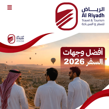
خطي
لى
لمحتوى