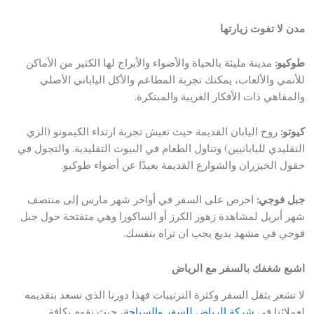
مدن لا تفوت زيارتها
طوكيو:
مدينة مليئة بالحياة والأضواء والأبراج لها الكثير من الأماكن
للأنمي والألعاب، يمكنك تجربة المطاعم والأكل الياباني الأصلي
والمقاهي ذات الأفكار الغريبة والمبتكرة.
كيوتو:
روح اليابان القديمة حيث تعيش تجربة ارتداء الكيمونو (الزي
التقليدي لليابانيين) وتناول الطعام في البيوت التقليدية. والتجول في
حقول الخيزران والشوارع القديمة بعيدًا عن أضواء طوكيو.
جبل فوجي:
احرص على السفر في أواخر شهر مارس إلى منتصف
شهر أبريل لمشاهدة زهور الكرز أو الساكورا وهي متفتحة حول جبل
فوجي في مشهد بديع يجب ان تراه بنفسك.
اشبع شغفك بالسفر مع الرياض
لا تشعر بثقل السفر وكثرة الترتيبات فهذا دورنا الذي نسعد بتقديمه
لعملائنا في
شركة الرياض للسفر والسياحة
، حيث نقوم بكافة