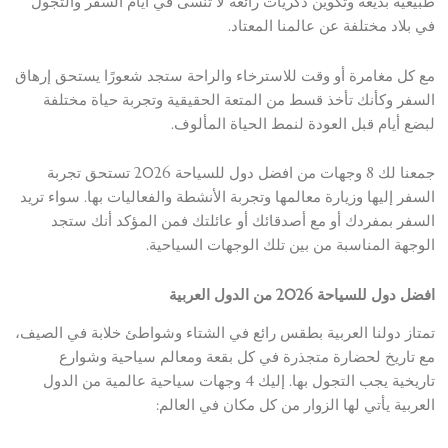
طبيعية بديعة وتكوين ذكريات رائعة لا تنسى في أيام السفر والتجول
في بلاد مختلفة عن عالمنا المعتاد.
مع كل مغامرة أو وقت للاسترخاء والراحة ستجد شعورًا يستحق إرهاق
السفر وكأنك تأخذ قسط من المتعة الحقيقية وتجربة حياة مختلفة
لبضع أيام قبل العودة لنمط الحياة المألوف.
جمعنا لك 8 وجهات من افضل دول للسياحة 2026 تستحق تجربة
السفر إليها وزيارة معالمها وتجربة الأنشطة والفعاليات بها. سواء تريد
السفر بمفردك أو مع أصدقائك أو عائلتك فمن المؤكد أنك ستجد
الوجهة المناسبة من بين تلك الوجهات السياحية.
افضل دول للسياحة 2026 من الدول العربية
تمتاز دولنا العربية بطقس رائع في الشتاء وشواطئ خلابة في الصيف،
مع تاريخ لحضارة متجذرة في كل بقعة ومعالم سياحية وشوارع
تاريخية يجب التجول بها. إليك 4 وجهات سياحية عالمية من الدول
العربية يأتي لها الزوار من كل مكان في العالم: