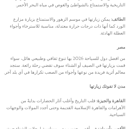
التاريخية والاستمتاع بالشواطئ والغوص في مياه البحر الأحمر.
الطائف:
يمكن زيارتها في موسم الزهور والاستمتاع بزيارة مزارع
الورد كما أنها ذات درجات حرارة معتدلة، مناسبة للاسترخاء وأجواء
العطلة الهادئة.
مصر
من افضل دول للسياحة 2026 بها تنوع ثقافي وطبيعي هائل، سواء
قمت بزيارتها في الصيف أو الشتاء سوف تقضي رحلة رائعة. ستجد
معالم أثرية فريدة من نوعها وأجواء من الصعب تكرارها في أي بلد آخر.
مدن لا تفوتك زيارتها
القاهرة والجيزة:
قلب التاريخ وأغلب آثار الحضارات بدايةً من
الأهرامات والقاهرة الإسلامية القديمة وحتى أجدد المولات والوجهات
السياحية.
الأقصر وأسوان:
في أقصى جنوب مصر ومناسبة لرحلات الشتاء حيث