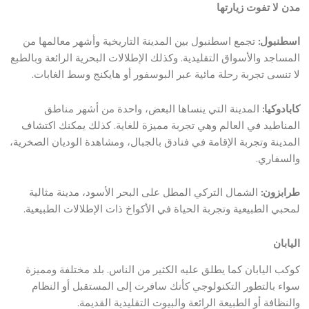
مدن لا تفوت زيارتها
اسطنبول:
تجمع اسطنبول بين المدينة التاريخية وأشهر معالمها من
المساجد والأسواق التقليدية. وكذلك الإطلالات البحرية الرائعة وبالطبع
لا تنسى تجربة رحلة مائية عبر البوسفور أو هايكنج وسط الغابات.
كابادوكيا:
المدينة التي ينساها البعض، واحدة من أشهر مناطق
المناطيد في العالم وهي تجربة مميزة للغاية. كذلك يمكنك اكتشاف
المدينة وتجربة الإقامة في فنادق بالجبال، ومشاهدة الوديان الصخرية،
والسفاري.
طرابزون:
الشمال التركي المطل على البحر الأسود، مدينة مثالية
لمحبي الطبيعية وتجربة الحياة في الأكواخ ذات الإطلالات الطبيعية.
اليابان
كوكب اليابان كما يطلق عليه الكثير من الناس. بلد مختلفة ومميزة
سواء بالتطور التكنولوجي كأنك سافرت إلى المستقبل أو النظام
والنظافة أو الطبيعة الرائعة والبيوت التقليدية القديمة.